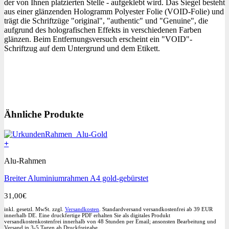
der von Ihnen platzierten Stelle - aufgeklebt wird. Das Siegel besteht
aus einer glänzenden Hologramm Polyester Folie (VOID-Folie) und
trägt die Schriftzüge "original", "authentic" und "Genuine", die
aufgrund des holografischen Effekts in verschiedenen Farben
glänzen. Beim Entfernungsversuch erscheint ein "VOID"-
Schriftzug auf dem Untergrund und dem Etikett.
Ähnliche Produkte
+
Alu-Rahmen
Breiter Aluminiumrahmen A4 gold-gebürstet
31,00
€
inkl. gesetzl. MwSt. zzgl.
Versandkosten
. Standardversand versandkostenfrei ab 39 EUR
innerhalb DE. Eine druckfertige PDF erhalten Sie als digitales Produkt
versandkostenkostenfrei innerhalb von 48 Stunden per Email; ansonsten Bearbeitung und
Versand in 3-5 Tagen ab Druckfreigabe