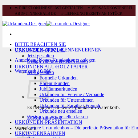
Zum
➱ DIREKT ONLINE SELBST GESTALTEN ➱ VERSANDKOSTENFREI
Inhalt
AB 39 € INNERHALB DE ➱ LIEFERUNG BEREITS AB 1 STÜCK
springen
BITTE BEACHTEN SIE
DAS DESIGN-TOOL KENNENLERNEN
URKUNDEN-SPEZIAL
Jetzt gestalten
Anmelden / Neues Kundenkonto anlegen
Design von uns erstellen lassen
URKUNDEN ALU/HOLZ PAPIER
Warenkorb /
0,00
€
Jetzt gestalten
Formelle Urkunden
Ehrenurkunden
Jubiläumsurkunden
Urkunden für Vereine / Verbände
Urkunden für Unternehmen
Urkunden für Familie / Freunde
Es befinden sich keine Produkte im Warenkorb.
Urkunde neu erstellen
Design von uns erstellen lassen
Zurück zum Shop
URKUNDEN-PRÄSENTATION
Unsere Urkundenbox – Die perfekte Präsentation für Eh
Warenkorb
URKUNDENRAHMEN