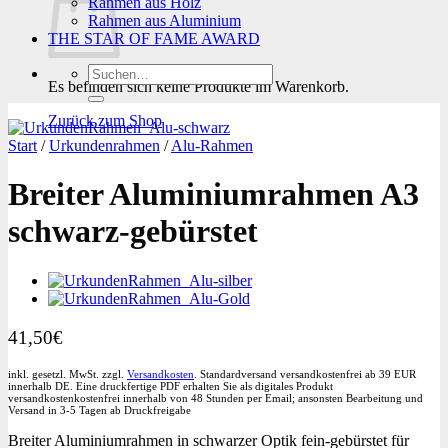
Rahmen aus Holz
Rahmen aus Aluminium
THE STAR OF FAME AWARD
Suchen
Es befinden sich keine Produkte im Warenkorb.
nach:
Zurück zum Shop
Start
/
Urkundenrahmen
/
Alu-Rahmen
Breiter Aluminiumrahmen A3
schwarz-gebürstet
41,50
€
inkl. gesetzl. MwSt. zzgl.
Versandkosten
. Standardversand versandkostenfrei ab 39 EUR
innerhalb DE. Eine druckfertige PDF erhalten Sie als digitales Produkt
versandkostenkostenfrei innerhalb von 48 Stunden per Email; ansonsten Bearbeitung und
Versand in 3-5 Tagen ab Druckfreigabe
Breiter Aluminiumrahmen in schwarzer Optik fein-gebürstet für