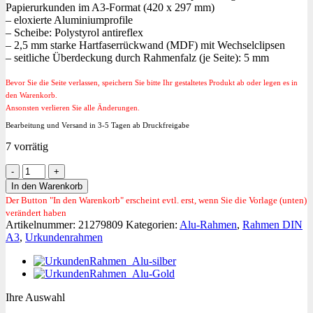
Papierurkunden im A3-Format (420 x 297 mm)
– eloxierte Aluminiumprofile
– Scheibe: Polystyrol antireflex
– 2,5 mm starke Hartfaserrückwand (MDF) mit Wechselclipsen
– seitliche Überdeckung durch Rahmenfalz (je Seite): 5 mm
Bevor Sie die Seite verlassen, speichern Sie bitte Ihr gestaltetes Produkt ab oder legen es in
den Warenkorb.
Ansonsten verlieren Sie alle Änderungen.
Bearbeitung und Versand in 3-5 Tagen ab Druckfreigabe
7 vorrätig
Breiter
Aluminiumrahmen
In den Warenkorb
A3
Der Button "In den Warenkorb" erscheint evtl. erst, wenn Sie die Vorlage (unten)
schwarz-
verändert haben
gebürstet
Artikelnummer:
21279809
Kategorien:
Alu-Rahmen
,
Rahmen DIN
Menge
A3
,
Urkundenrahmen
Ihre Auswahl