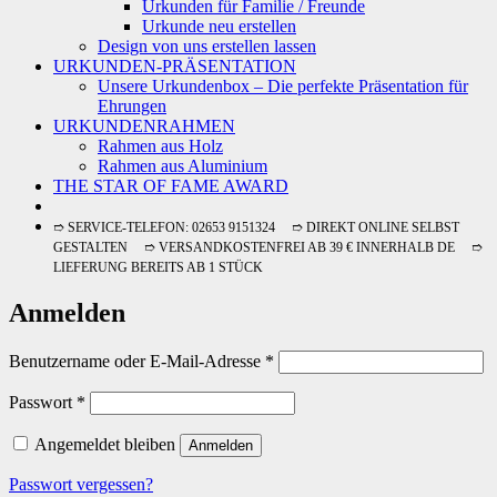
Urkunden für Familie / Freunde
Urkunde neu erstellen
Design von uns erstellen lassen
URKUNDEN-PRÄSENTATION
Unsere Urkundenbox – Die perfekte Präsentation für
Ehrungen
URKUNDENRAHMEN
Rahmen aus Holz
Rahmen aus Aluminium
THE STAR OF FAME AWARD
➱ SERVICE-TELEFON: 02653 9151324 ➱ DIREKT ONLINE SELBST
GESTALTEN ➱ VERSANDKOSTENFREI AB 39 € INNERHALB DE ➱
LIEFERUNG BEREITS AB 1 STÜCK
Anmelden
Erforderlich
Benutzername oder E-Mail-Adresse
*
Erforderlich
Passwort
*
Angemeldet bleiben
Anmelden
Passwort vergessen?