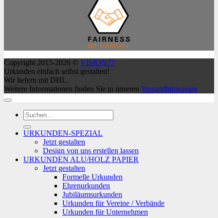
Copyright 2015-2026 ©
VISION77
Urkunden einfach selbst gestalten!
Wir liefern mit DHL.
Weitere Informationen finden Sie in unseren
Versandhinweisen
Suchen
nach:
URKUNDEN-SPEZIAL
Jetzt gestalten
Design von uns erstellen lassen
URKUNDEN ALU/HOLZ PAPIER
Jetzt gestalten
Formelle Urkunden
Ehrenurkunden
Jubiläumsurkunden
Urkunden für Vereine / Verbände
Urkunden für Unternehmen