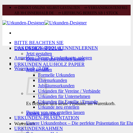
Zum
➱ DIREKT ONLINE SELBST GESTALTEN ➱ VERSANDKOSTENFREI
Inhalt
AB 39 € INNERHALB DE ➱ LIEFERUNG BEREITS AB 1 STÜCK
springen
BITTE BEACHTEN SIE
DAS DESIGN-TOOL KENNENLERNEN
URKUNDEN-SPEZIAL
Jetzt gestalten
Anmelden / Neues Kundenkonto anlegen
Design von uns erstellen lassen
URKUNDEN ALU/HOLZ PAPIER
Warenkorb /
0,00
€
Jetzt gestalten
Formelle Urkunden
Ehrenurkunden
Jubiläumsurkunden
Urkunden für Vereine / Verbände
Urkunden für Unternehmen
Urkunden für Familie / Freunde
Es befinden sich keine Produkte im Warenkorb.
Urkunde neu erstellen
Design von uns erstellen lassen
Zurück zum Shop
URKUNDEN-PRÄSENTATION
Unsere Urkundenbox – Die perfekte Präsentation für Eh
Warenkorb
URKUNDENRAHMEN