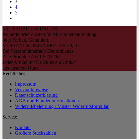
3
4
5
MIT FARBIGEM DRUCK
Keinerlei Mehrkosten für Maschineneinrichtung
oder Farben. Garantiert.
VERSANDKOSTENFREI AB 39,- €
Bei Versand innerhalb Deutschlands.
Alle Produkte AB 1 STÜCK
Jeder Artikel mit Druck ist ein Unikat
aus unserem Haus.
Rechtliches
Impressum
Versandhinweise
Datenschutzerklärung
AGB und Kundeninformationen
Widerrufsbelehrung / Muster-Widerrufsformular
Service
Kontakt
Größere Stückzahlen