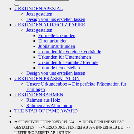
nach:
URKUNDEN-SPEZIAL
Jetzt gestalten
Design von uns erstellen lassen
URKUNDEN ALU/HOLZ PAPIER
Jetzt gestalten
Formelle Urkunden
Ehrenurkunden
Jubiläumsurkunden
Urkunden für Vereine / Verbände
Urkunden für Unternehmen
Urkunden für Familie / Freunde
Urkunde neu erstellen
Design von uns erstellen lassen
URKUNDEN-PRÄSENTATION
Unsere Urkundenbox – Die perfekte Präsentation für
Ehrungen
URKUNDENRAHMEN
Rahmen aus Holz
Rahmen aus Aluminium
THE STAR OF FAME AWARD
➱ SERVICE-TELEFON: 02653 9151324 ➱ DIREKT ONLINE SELBST
GESTALTEN ➱ VERSANDKOSTENFREI AB 39 € INNERHALB DE ➱
LIEFERUNG BEREITS AB 1 STÜCK