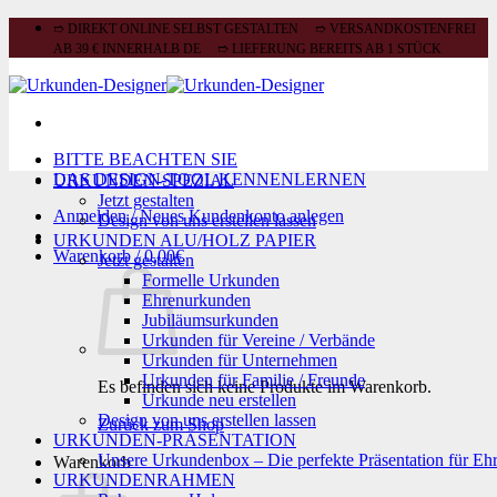
Zum
➱ DIREKT ONLINE SELBST GESTALTEN ➱ VERSANDKOSTENFREI
Inhalt
AB 39 € INNERHALB DE ➱ LIEFERUNG BEREITS AB 1 STÜCK
springen
BITTE BEACHTEN SIE
DAS DESIGN-TOOL KENNENLERNEN
URKUNDEN-SPEZIAL
Jetzt gestalten
Anmelden / Neues Kundenkonto anlegen
Design von uns erstellen lassen
URKUNDEN ALU/HOLZ PAPIER
Warenkorb /
0,00
€
Jetzt gestalten
Formelle Urkunden
Ehrenurkunden
Jubiläumsurkunden
Urkunden für Vereine / Verbände
Urkunden für Unternehmen
Urkunden für Familie / Freunde
Es befinden sich keine Produkte im Warenkorb.
Urkunde neu erstellen
Design von uns erstellen lassen
Zurück zum Shop
URKUNDEN-PRÄSENTATION
Unsere Urkundenbox – Die perfekte Präsentation für Eh
Warenkorb
URKUNDENRAHMEN