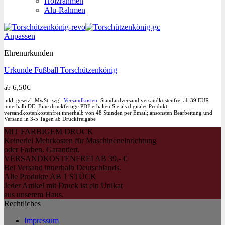
Holzrahmen
Alu-Rahmen
Dieses
Anpassen
Produkt
Ehrenurkunden
weist
mehrere
Urkunde Fußball Torschützenkönig
Varianten
auf.
6,50
€
ab
Die
Optionen
inkl. gesetzl. MwSt. zzgl.
Versandkosten
. Standardversand versandkostenfrei ab 39 EUR
können
innerhalb DE. Eine druckfertige PDF erhalten Sie als digitales Produkt
versandkostenkostenfrei innerhalb von 48 Stunden per Email; ansonsten Bearbeitung und
auf
Versand in 3-5 Tagen ab Druckfreigabe
der
MIT FARBIGEM DRUCK
Produktseite
Keinerlei Mehrkosten für Maschineneinrichtung
gewählt
oder Farben. Garantiert.
werden
VERSANDKOSTENFREI AB 39,- €
Bei Versand innerhalb Deutschlands.
Alle Produkte AB 1 STÜCK
Jeder Artikel mit Druck ist ein Unikat
aus unserem Haus.
Rechtliches
Impressum