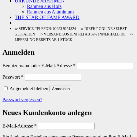
URKUNDENRAHMEN
Rahmen aus Holz
Rahmen aus Aluminium
THE STAR OF FAME AWARD
➱ SERVICE-TELEFON: 02653 9151324 ➱ DIREKT ONLINE SELBST
GESTALTEN ➱ VERSANDKOSTENFREI AB 39 € INNERHALB DE ➱
LIEFERUNG BEREITS AB 1 STÜCK
Anmelden
Erforderlich
Benutzername oder E-Mail-Adresse
*
Erforderlich
Passwort
*
Angemeldet bleiben
Anmelden
Passwort vergessen?
Neues Kundenkonto anlegen
Erforderlich
E-Mail-Adresse
*
Ein Link zum Erstellen eines neuen Passworts wird an Ihre E-Mail-