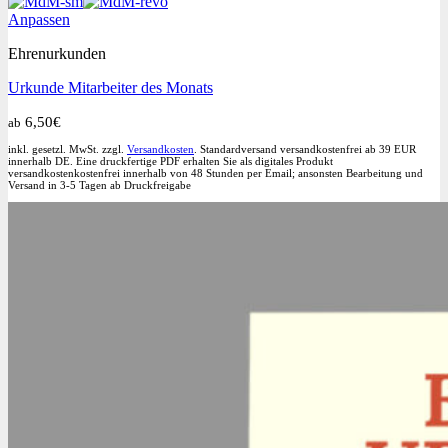
Produktseite
Dieses
Anpassen
gewählt
Produkt
werden
Ehrenurkunden
weist
mehrere
Urkunde Mitarbeiter des Monats
Varianten
auf.
6,50
€
ab
Die
Optionen
inkl. gesetzl. MwSt. zzgl.
Versandkosten
. Standardversand versandkostenfrei ab 39 EUR
können
innerhalb DE. Eine druckfertige PDF erhalten Sie als digitales Produkt
versandkostenkostenfrei innerhalb von 48 Stunden per Email; ansonsten Bearbeitung und
auf
Versand in 3-5 Tagen ab Druckfreigabe
der
Produktseite
gewählt
werden