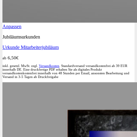
Dieses
Anpassen
Produkt
Jubiläumsurkunden
weist
mehrere
Urkunde Mitarbeiterjubiläum
Varianten
auf.
6,50
€
ab
Die
Optionen
inkl. gesetzl. MwSt. zzgl.
Versandkosten
. Standardversand versandkostenfrei ab 39 EUR
können
innerhalb DE. Eine druckfertige PDF erhalten Sie als digitales Produkt
versandkostenkostenfrei innerhalb von 48 Stunden per Email; ansonsten Bearbeitung und
auf
Versand in 3-5 Tagen ab Druckfreigabe
der
Produktseite
gewählt
werden