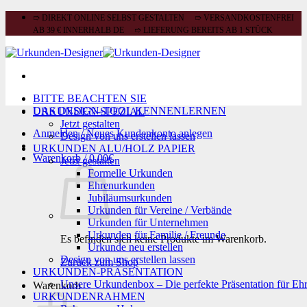
Zum
➱ DIREKT ONLINE SELBST GESTALTEN ➱ VERSANDKOSTENFREI
Inhalt
AB 39 € INNERHALB DE ➱ LIEFERUNG BEREITS AB 1 STÜCK
springen
BITTE BEACHTEN SIE
DAS DESIGN-TOOL KENNENLERNEN
URKUNDEN-SPEZIAL
Jetzt gestalten
Anmelden / Neues Kundenkonto anlegen
Design von uns erstellen lassen
URKUNDEN ALU/HOLZ PAPIER
Warenkorb /
0,00
€
Jetzt gestalten
Formelle Urkunden
Ehrenurkunden
Jubiläumsurkunden
Urkunden für Vereine / Verbände
Urkunden für Unternehmen
Urkunden für Familie / Freunde
Es befinden sich keine Produkte im Warenkorb.
Urkunde neu erstellen
Design von uns erstellen lassen
Zurück zum Shop
URKUNDEN-PRÄSENTATION
Unsere Urkundenbox – Die perfekte Präsentation für Eh
Warenkorb
URKUNDENRAHMEN