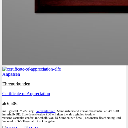
Dieses
Anpassen
Produkt
Ehrenurkunden
weist
mehrere
Certificate of Appreciation
Varianten
auf.
6,50
€
ab
Die
Optionen
inkl. gesetzl. MwSt. zzgl.
Versandkosten
. Standardversand versandkostenfrei ab 39 EUR
können
innerhalb DE. Eine druckfertige PDF erhalten Sie als digitales Produkt
versandkostenkostenfrei innerhalb von 48 Stunden per Email; ansonsten Bearbeitung und
auf
Versand in 3-5 Tagen ab Druckfreigabe
der