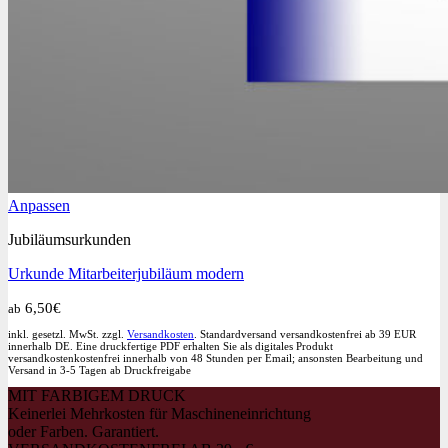
Dieses
Anpassen
Produkt
Jubiläumsurkunden
weist
mehrere
Urkunde Mitarbeiterjubiläum modern
Varianten
auf.
6,50
€
ab
Die
Optionen
inkl. gesetzl. MwSt. zzgl.
Versandkosten
. Standardversand versandkostenfrei ab 39 EUR
können
innerhalb DE. Eine druckfertige PDF erhalten Sie als digitales Produkt
versandkostenkostenfrei innerhalb von 48 Stunden per Email; ansonsten Bearbeitung und
auf
Versand in 3-5 Tagen ab Druckfreigabe
der
MIT FARBIGEM DRUCK
Produktseite
Keinerlei Mehrkosten für Maschineneinrichtung
gewählt
oder Farben. Garantiert.
werden