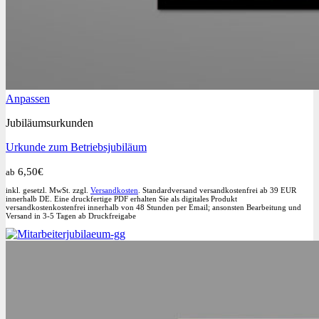
Dieses
Anpassen
Produkt
Jubiläumsurkunden
weist
mehrere
Urkunde zum Betriebsjubiläum
Varianten
auf.
6,50
€
ab
Die
Optionen
inkl. gesetzl. MwSt. zzgl.
Versandkosten
. Standardversand versandkostenfrei ab 39 EUR
können
innerhalb DE. Eine druckfertige PDF erhalten Sie als digitales Produkt
versandkostenkostenfrei innerhalb von 48 Stunden per Email; ansonsten Bearbeitung und
auf
Versand in 3-5 Tagen ab Druckfreigabe
der
Produktseite
gewählt
werden