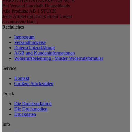
VERSANDKOSTENFREI AB 39,- €
Bei Versand innerhalb Deutschlands.
Alle Produkte AB 1 STÜCK
Jeder Artikel mit Druck ist ein Unikat
aus unserem Haus.
Rechtliches
Impressum
Versandhinweise
Datenschutzerklärung
AGB und Kundeninformationen
Widerrufsbelehrung / Muster-Widerrufsformular
Service
Kontakt
Größere Stückzahlen
Druck
Die Druckverfahren
Die Druckmedien
Druckdaten
Info