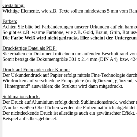
Gestaltung:
Wichtige Elemente, wie z.B. Texte sollten mindestens 5 mm vom Rand 
Farben:
Achten Sie bitte bei Farbänderungen unserer Urkunden auf ein harmo
So gibt es z.B. warme Farbtöne, wie z.B. Gold, Braun, Grün, Rot usw.
Die Farbe Weiß wird nicht gedruckt. Hier scheint der Untergru
Druckfertige Datei als PDF:
Sie erhalten ein Dokument mit einem umlaufenden Beschnittrand vo
Somit beträgt die Dokumentgröße 301 x 214 mm (DIN A4), bzw. 42
Druck auf Fotopapier oder Karton:
Der Urkundendruck auf Papier erfolgt mittels Fine-Technologie durch E
Wir drucken auf verschiedene Fotopapiere (mattglänzend, glänzend, sei
"Hintergrund" auswählen; die Struktur wird dann mitgedruckt.
Sublimationsdruck:
Der Druck auf Aluminium erfolgt durch Sublimationsdruck, welcher n
(Nur bei weißen Oberflächen werden die Farben natürlich abgebildet.
Der nichtdeckende Druck ist allerdings auch ein gewünschter Effekt,
Beispiel auf silber-gebürstet: