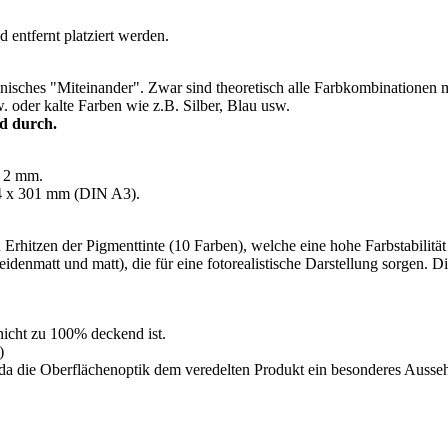
entfernt platziert werden.
nisches "Miteinander". Zwar sind theoretisch alle Farbkombinationen m
 oder kalte Farben wie z.B. Silber, Blau usw.
nd durch.
n 2 mm.
4 x 301 mm (DIN A3).
rhitzen der Pigmenttinte (10 Farben), welche eine hohe Farbstabilität 
denmatt und matt), die für eine fotorealistische Darstellung sorgen. D
icht zu 100% deckend ist.
)
 da die Oberflächenoptik dem veredelten Produkt ein besonderes Ausseh