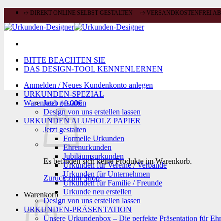
Zum
➱ DIREKT ONLINE SELBST GESTALTEN ➱ VERSANDKOSTENFREI AB 
Inhalt
springen
BITTE BEACHTEN SIE
DAS DESIGN-TOOL KENNENLERNEN
Anmelden / Neues Kundenkonto anlegen
URKUNDEN-SPEZIAL
Warenkorb /
Jetzt gestalten
0,00
€
Design von uns erstellen lassen
URKUNDEN ALU/HOLZ PAPIER
Jetzt gestalten
Formelle Urkunden
Ehrenurkunden
Jubiläumsurkunden
Es befinden sich keine Produkte im Warenkorb.
Urkunden für Vereine / Verbände
Urkunden für Unternehmen
Zurück zum Shop
Urkunden für Familie / Freunde
Urkunde neu erstellen
Warenkorb
Design von uns erstellen lassen
URKUNDEN-PRÄSENTATION
Unsere Urkundenbox – Die perfekte Präsentation für Eh