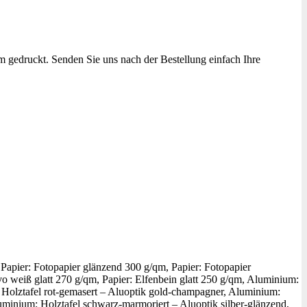
m gedruckt. Senden Sie uns nach der Bestellung einfach Ihre
Papier: Fotopapier glänzend 300 g/qm, Papier: Fotopapier
o weiß glatt 270 g/qm, Papier: Elfenbein glatt 250 g/qm, Aluminium:
: Holztafel rot-gemasert – Aluoptik gold-champagner, Aluminium:
uminium: Holztafel schwarz-marmoriert – Aluoptik silber-glänzend,