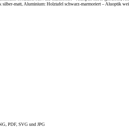
 silber-matt, Aluminium: Holztafel schwarz-marmoriert – Aluoptik we
 PNG, PDF, SVG und JPG