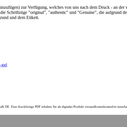
 hinzufügen) zur Verfügung, welches von uns nach dem Druck - an der von
ie Schriftzüge "original", "authentic" und "Genuine", die aufgrund d
rund und dem Etikett.
alb DE. Eine druckfertige PDF erhalten Sie als digitales Produkt versandkostenkostenfrei inner