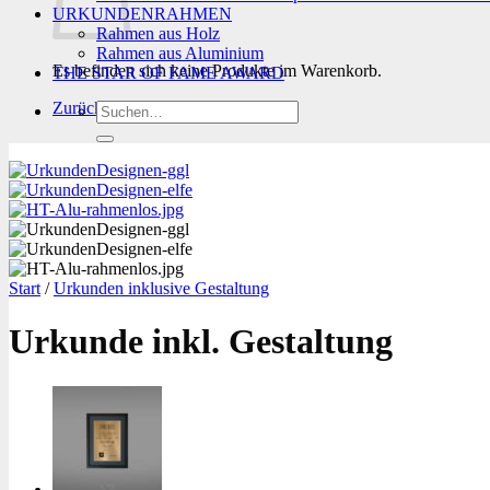
URKUNDENRAHMEN
Rahmen aus Holz
Rahmen aus Aluminium
Es befinden sich keine Produkte im Warenkorb.
THE STAR OF FAME AWARD
Zurück zum Shop
Suchen
nach:
Start
/
Urkunden inklusive Gestaltung
Urkunde inkl. Gestaltung