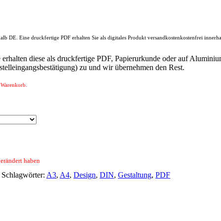
alb DE. Eine druckfertige PDF erhalten Sie als digitales Produkt versandkostenkostenfrei inner
erhalten diese als druckfertige PDF, Papierurkunde oder auf Aluminiu
estelleingangsbestätigung) zu und wir übernehmen den Rest.
en Warenkorb.
verändert haben
Schlagwörter:
A3
,
A4
,
Design
,
DIN
,
Gestaltung
,
PDF