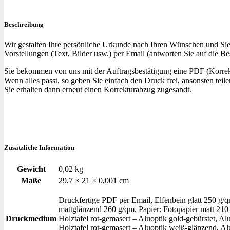
Beschreibung
Wir gestalten Ihre persönliche Urkunde nach Ihren Wünschen und Sie 
Vorstellungen (Text, Bilder usw.) per Email (antworten Sie auf die B
Sie bekommen von uns mit der Auftragsbestätigung eine PDF (Korrek
Wenn alles passt, so geben Sie einfach den Druck frei, ansonsten tei
Sie erhalten dann erneut einen Korrekturabzug zugesandt.
Zusätzliche Information
Gewicht
0,02 kg
Maße
29,7 × 21 × 0,001 cm
Druckfertige PDF per Email, Elfenbein glatt 250 g/
mattglänzend 260 g/qm, Papier: Fotopapier matt 210 
Druckmedium
Holztafel rot-gemasert – Aluoptik gold-gebürstet, A
Holztafel rot-gemasert – Aluoptik weiß-glänzend, Al