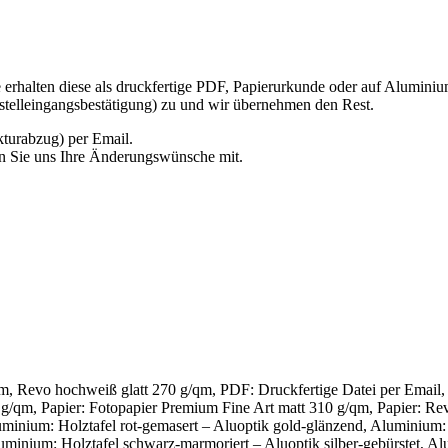
erhalten diese als druckfertige PDF, Papierurkunde oder auf Aluminiu
estelleingangsbestätigung) zu und wir übernehmen den Rest.
turabzug) per Email.
len Sie uns Ihre Änderungswünsche mit.
qm, Revo hochweiß glatt 270 g/qm, PDF: Druckfertige Datei per Email, 
g/qm, Papier: Fotopapier Premium Fine Art matt 310 g/qm, Papier: Rev
luminium: Holztafel rot-gemasert – Aluoptik gold-glänzend, Aluminium
uminium: Holztafel schwarz-marmoriert – Aluoptik silber-gebürstet, Al