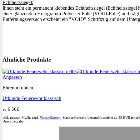
Echtheitssiegel:
Ihnen steht ein permanent klebendes Echtheitssiegel (Echtheitssiegel
einer glänzenden Hologramm Polyester Folie (VOID-Folie) und trägt d
Entfernungsversuch erscheint ein "VOID"-Schriftzug auf dem Unterg
Ähnliche Produkte
Dieses
Anpassen
Produkt
Ehrenurkunden
weist
mehrere
Urkunde Feuerwehr klassisch
Varianten
auf.
6,50
€
ab
Die
Optionen
inkl. gesetzl. MwSt. zzgl.
Versandkosten
. Standardversand versandkostenfrei ab 39 EUR innerh
können
Druckfreigabe
auf
der
Produktseite