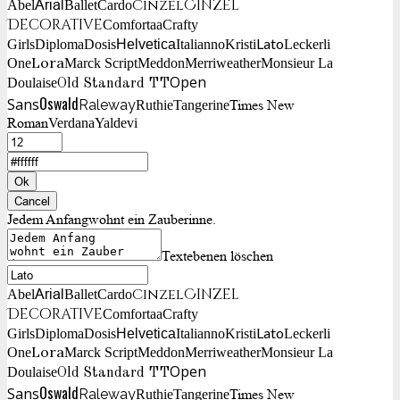
Cinzel
Cinzel
Arial
Abel
Ballet
Cardo
Decorative
Comfortaa
Crafty
Lato
Girls
Diploma
Dosis
Helvetica
Italianno
Kristi
Leckerli
Lora
One
Marck Script
Meddon
Merriweather
Monsieur La
Open
Doulaise
Old Standard TT
Oswald
Sans
Raleway
Times New
Ruthie
Tangerine
Roman
Verdana
Yaldevi
Ok
Cancel
Jedem Anfangwohnt ein Zauberinne.
Textebenen löschen
Cinzel
Cinzel
Arial
Abel
Ballet
Cardo
Decorative
Comfortaa
Crafty
Lato
Girls
Diploma
Dosis
Helvetica
Italianno
Kristi
Leckerli
Lora
One
Marck Script
Meddon
Merriweather
Monsieur La
Open
Doulaise
Old Standard TT
Oswald
Sans
Raleway
Times New
Ruthie
Tangerine