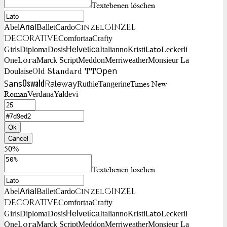
Textebenen löschen
Cinzel
Cinzel
Arial
Abel
Ballet
Cardo
Decorative
Comfortaa
Crafty
Lato
Girls
Diploma
Dosis
Helvetica
Italianno
Kristi
Leckerli
Lora
One
Marck Script
Meddon
Merriweather
Monsieur La
Open
Doulaise
Old Standard TT
Oswald
Sans
Raleway
Times New
Ruthie
Tangerine
Roman
Verdana
Yaldevi
Ok
Cancel
50%
Textebenen löschen
Cinzel
Cinzel
Arial
Abel
Ballet
Cardo
Decorative
Comfortaa
Crafty
Lato
Girls
Diploma
Dosis
Helvetica
Italianno
Kristi
Leckerli
Lora
One
Marck Script
Meddon
Merriweather
Monsieur La