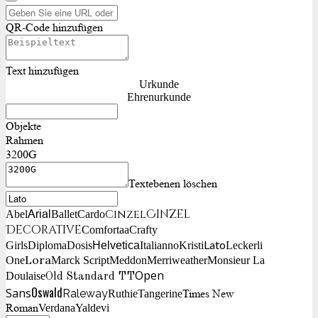
QR-Code hinzufügen
Text hinzufügen
Urkunde
Ehrenurkunde
Objekte
Rahmen
3200G
Textebenen löschen
Cinzel
Cinzel
Arial
Abel
Ballet
Cardo
Decorative
Comfortaa
Crafty
Lato
Girls
Diploma
Dosis
Helvetica
Italianno
Kristi
Leckerli
Lora
One
Marck Script
Meddon
Merriweather
Monsieur La
Open
Doulaise
Old Standard TT
Oswald
Sans
Raleway
Times New
Ruthie
Tangerine
Roman
Verdana
Yaldevi