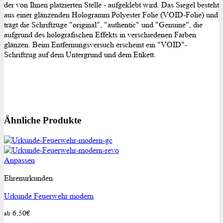
der von Ihnen platzierten Stelle - aufgeklebt wird. Das Siegel besteht
aus einer glänzenden Hologramm Polyester Folie (VOID-Folie) und
trägt die Schriftzüge "original", "authentic" und "Genuine", die
aufgrund des holografischen Effekts in verschiedenen Farben
glänzen. Beim Entfernungsversuch erscheint ein "VOID"-
Schriftzug auf dem Untergrund und dem Etikett.
Ähnliche Produkte
Dieses
Anpassen
Produkt
Ehrenurkunden
weist
mehrere
Urkunde Feuerwehr modern
Varianten
auf.
6,50
€
ab
Die