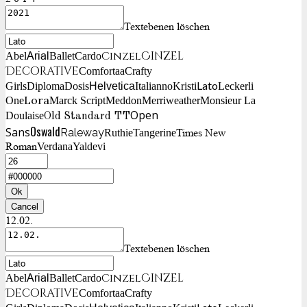
Textebenen löschen
Cinzel
Cinzel
Arial
Abel
Ballet
Cardo
Decorative
Comfortaa
Crafty
Lato
Girls
Diploma
Dosis
Helvetica
Italianno
Kristi
Leckerli
Lora
One
Marck Script
Meddon
Merriweather
Monsieur La
Open
Doulaise
Old Standard TT
Oswald
Sans
Raleway
Times New
Ruthie
Tangerine
Roman
Verdana
Yaldevi
Ok
Cancel
12.02.
Textebenen löschen
Cinzel
Cinzel
Arial
Abel
Ballet
Cardo
Decorative
Comfortaa
Crafty