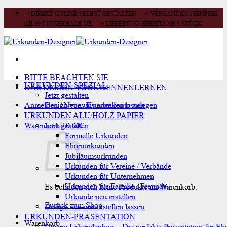
Zum
➱ DIREKT ONLINE SELBST GESTALTEN ➱ VERSANDKOSTENFREI
Inhalt
AB 39 € INNERHALB DE ➱ LIEFERUNG BEREITS AB 1 STÜCK
springen
BITTE BEACHTEN SIE
URKUNDEN-SPEZIAL
DAS DESIGN-TOOL KENNENLERNEN
Jetzt gestalten
Anmelden / Neues Kundenkonto anlegen
Design von uns erstellen lassen
URKUNDEN ALU/HOLZ PAPIER
Warenkorb /
Jetzt gestalten
0,00
€
Formelle Urkunden
Ehrenurkunden
Jubiläumsurkunden
Urkunden für Vereine / Verbände
Urkunden für Unternehmen
Urkunden für Familie / Freunde
Es befinden sich keine Produkte im Warenkorb.
Urkunde neu erstellen
Zurück zum Shop
Design von uns erstellen lassen
URKUNDEN-PRÄSENTATION
Warenkorb
Unsere Urkundenbox – Die perfekte Präsentation für Eh