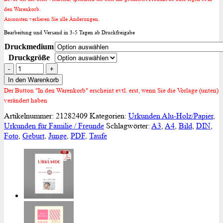
den Warenkorb.
Ansonsten verlieren Sie alle Änderungen.
Bearbeitung und Versand in 3-5 Tagen ab Druckfreigabe
Druckmedium
Druckgröße
Urkunde
zur
In den Warenkorb
Geburt
Der Button "In den Warenkorb" erscheint evtl. erst, wenn Sie die Vorlage (unten)
in
verändert haben
Blau
Artikelnummer:
21282409
Kategorien:
Urkunden Alu-Holz/Papier
,
Menge
Urkunden für Familie / Freunde
Schlagwörter:
A3
,
A4
,
Bild
,
DIN
,
Foto
,
Geburt
,
Junge
,
PDF
,
Taufe