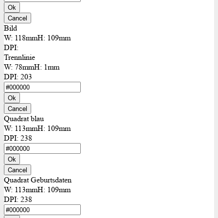
Ok
Cancel
Bild
W:
118mm
H:
109mm
DPI:
Trennlinie
W:
78mm
H:
1mm
DPI:
203
Ok
Cancel
Quadrat blau
W:
113mm
H:
109mm
DPI:
238
Ok
Cancel
Quadrat Geburtsdaten
W:
113mm
H:
109mm
DPI:
238