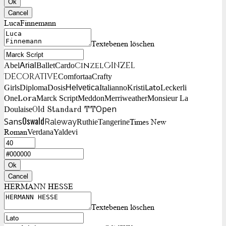
Ok
Cancel
LucaFinnemann
Textebenen löschen
Cinzel
Cinzel
Arial
Abel
Ballet
Cardo
Decorative
Comfortaa
Crafty
Lato
Girls
Diploma
Dosis
Helvetica
Italianno
Kristi
Leckerli
Lora
One
Marck Script
Meddon
Merriweather
Monsieur La
Open
Doulaise
Old Standard TT
Oswald
Sans
Raleway
Times New
Ruthie
Tangerine
Roman
Verdana
Yaldevi
Ok
Cancel
HERMANN HESSE
Textebenen löschen