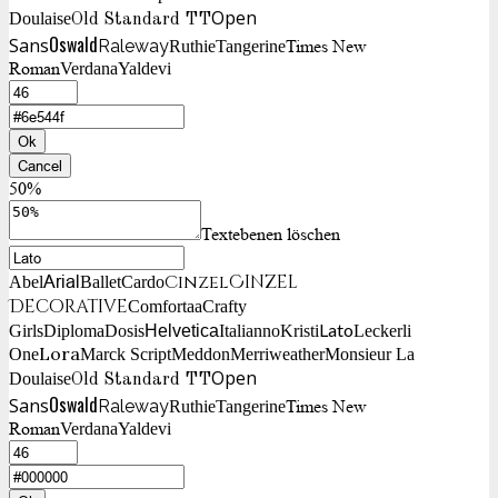
Open
Doulaise
Old Standard TT
Oswald
Sans
Raleway
Times New
Ruthie
Tangerine
Roman
Verdana
Yaldevi
Ok
Cancel
50%
Textebenen löschen
Cinzel
Cinzel
Arial
Abel
Ballet
Cardo
Decorative
Comfortaa
Crafty
Lato
Girls
Diploma
Dosis
Helvetica
Italianno
Kristi
Leckerli
Lora
One
Marck Script
Meddon
Merriweather
Monsieur La
Open
Doulaise
Old Standard TT
Oswald
Sans
Raleway
Times New
Ruthie
Tangerine
Roman
Verdana
Yaldevi