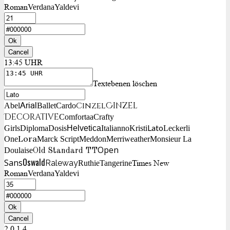
Roman
Verdana
Yaldevi
Ok
Cancel
13:45 UHR
Textebenen löschen
Cinzel
Cinzel
Arial
Abel
Ballet
Cardo
Decorative
Comfortaa
Crafty
Lato
Girls
Diploma
Dosis
Helvetica
Italianno
Kristi
Leckerli
Lora
One
Marck Script
Meddon
Merriweather
Monsieur La
Open
Doulaise
Old Standard TT
Oswald
Sans
Raleway
Times New
Ruthie
Tangerine
Roman
Verdana
Yaldevi
Ok
Cancel
2 0 1 4