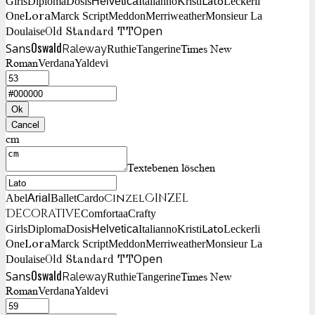
Lato
Girls
Diploma
Dosis
Helvetica
Italianno
Kristi
Leckerli
Lora
One
Marck Script
Meddon
Merriweather
Monsieur La
Open
Doulaise
Old Standard TT
Oswald
Sans
Raleway
Times New
Ruthie
Tangerine
Roman
Verdana
Yaldevi
Ok
Cancel
cm
Textebenen löschen
Cinzel
Cinzel
Arial
Abel
Ballet
Cardo
Decorative
Comfortaa
Crafty
Lato
Girls
Diploma
Dosis
Helvetica
Italianno
Kristi
Leckerli
Lora
One
Marck Script
Meddon
Merriweather
Monsieur La
Open
Doulaise
Old Standard TT
Oswald
Sans
Raleway
Times New
Ruthie
Tangerine
Roman
Verdana
Yaldevi