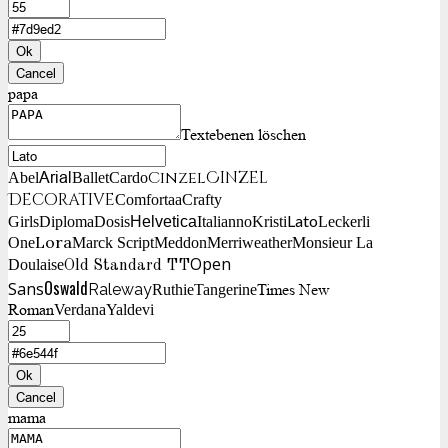
Ok
Cancel
papa
Textebenen löschen
Cinzel
Cinzel
Arial
Abel
Ballet
Cardo
Decorative
Comfortaa
Crafty
Lato
Girls
Diploma
Dosis
Helvetica
Italianno
Kristi
Leckerli
Lora
One
Marck Script
Meddon
Merriweather
Monsieur La
Open
Doulaise
Old Standard TT
Oswald
Sans
Raleway
Times New
Ruthie
Tangerine
Roman
Verdana
Yaldevi
Ok
Cancel
mama