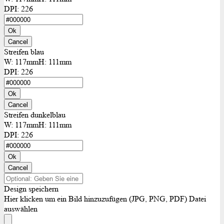
DPI:
226
Ok
Cancel
Streifen blau
W:
117mm
H:
111mm
DPI:
226
Ok
Cancel
Streifen dunkelblau
W:
117mm
H:
111mm
DPI:
226
Ok
Cancel
Design speichern
Hier klicken um ein Bild hinzuzufügen (JPG, PNG, PDF)
Datei
auswählen