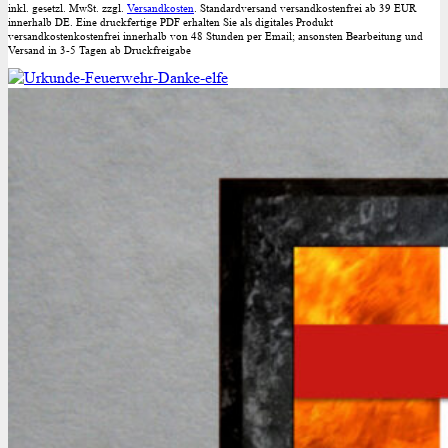
inkl. gesetzl. MwSt. zzgl.
Versandkosten
. Standardversand versandkostenfrei ab 39 EUR
Optionen
innerhalb DE. Eine druckfertige PDF erhalten Sie als digitales Produkt
können
versandkostenkostenfrei innerhalb von 48 Stunden per Email; ansonsten Bearbeitung und
auf
Versand in 3-5 Tagen ab Druckfreigabe
der
Produktseite
gewählt
werden