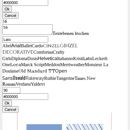
Ok
Cancel
56
Textebenen löschen
Cinzel
Cinzel
Arial
Abel
Ballet
Cardo
Decorative
Comfortaa
Crafty
Lato
Girls
Diploma
Dosis
Helvetica
Italianno
Kristi
Leckerli
Lora
One
Marck Script
Meddon
Merriweather
Monsieur La
Open
Doulaise
Old Standard TT
Oswald
Sans
Raleway
Times New
Ruthie
Tangerine
Roman
Verdana
Yaldevi
Ok
Cancel