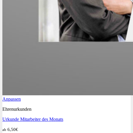
Dieses
Anpassen
Produkt
Ehrenurkunden
weist
mehrere
Urkunde Mitarbeiter des Monats
Varianten
auf.
6,50
€
ab
Die