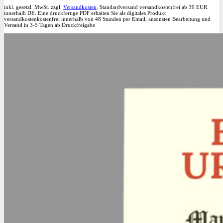
Optionen
inkl. gesetzl. MwSt. zzgl.
Versandkosten
. Standardversand versandkostenfrei ab 39 EUR
können
innerhalb DE. Eine druckfertige PDF erhalten Sie als digitales Produkt
versandkostenkostenfrei innerhalb von 48 Stunden per Email; ansonsten Bearbeitung und
auf
Versand in 3-5 Tagen ab Druckfreigabe
der
Produktseite
gewählt
werden