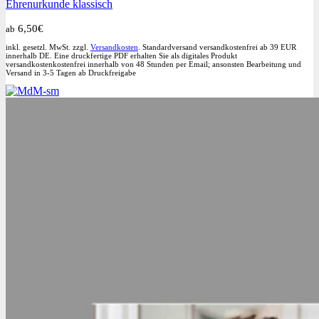
Ehrenurkunde klassisch
Varianten
auf.
6,50
€
ab
Die
Optionen
inkl. gesetzl. MwSt. zzgl.
Versandkosten
. Standardversand versandkostenfrei ab 39 EUR
können
innerhalb DE. Eine druckfertige PDF erhalten Sie als digitales Produkt
versandkostenkostenfrei innerhalb von 48 Stunden per Email; ansonsten Bearbeitung und
auf
Versand in 3-5 Tagen ab Druckfreigabe
der
Produktseite
gewählt
werden