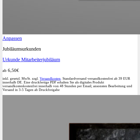
Dieses
Anpassen
Produkt
Jubiläumsurkunden
weist
mehrere
Urkunde Mitarbeiterjubiläum
Varianten
auf.
6,50
€
ab
Die
Optionen
inkl. gesetzl. MwSt. zzgl.
Versandkosten
. Standardversand versandkostenfrei ab 39 EUR
können
innerhalb DE. Eine druckfertige PDF erhalten Sie als digitales Produkt
versandkostenkostenfrei innerhalb von 48 Stunden per Email; ansonsten Bearbeitung und
auf
Versand in 3-5 Tagen ab Druckfreigabe
der
Produktseite
gewählt
werden