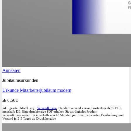
Dieses
Anpassen
Produkt
Jubiläumsurkunden
weist
mehrere
Urkunde Mitarbeiterjubiläum modern
Varianten
auf.
6,50
€
ab
Die
Optionen
inkl. gesetzl. MwSt. zzgl.
Versandkosten
. Standardversand versandkostenfrei ab 39 EUR
können
innerhalb DE. Eine druckfertige PDF erhalten Sie als digitales Produkt
versandkostenkostenfrei innerhalb von 48 Stunden per Email; ansonsten Bearbeitung und
auf
Versand in 3-5 Tagen ab Druckfreigabe
der
Produktseite