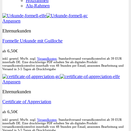
Holzrahmen
Alu-Rahmen
Dieses
Anpassen
Produkt
Ehrenurkunden
weist
mehrere
Formelle Urkunde mit Guilloche
Varianten
auf.
6,50
€
ab
Die
Optionen
inkl. gesetzl. MwSt. zzgl.
Versandkosten
. Standardversand versandkostenfrei ab 39 EUR
können
innerhalb DE. Eine druckfertige PDF erhalten Sie als digitales Produkt
versandkostenkostenfrei innerhalb von 48 Stunden per Email; ansonsten Bearbeitung und
auf
Versand in 3-5 Tagen ab Druckfreigabe
der
Produktseite
Dieses
Anpassen
gewählt
Produkt
werden
Ehrenurkunden
weist
mehrere
Certificate of Appreciation
Varianten
auf.
6,50
€
ab
Die
Optionen
inkl. gesetzl. MwSt. zzgl.
Versandkosten
. Standardversand versandkostenfrei ab 39 EUR
können
innerhalb DE. Eine druckfertige PDF erhalten Sie als digitales Produkt
versandkostenkostenfrei innerhalb von 48 Stunden per Email; ansonsten Bearbeitung und
auf
Versand in 3-5 Tagen ab Druckfreigabe