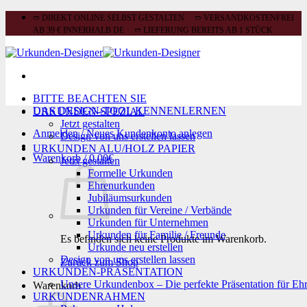
Zum
➱ DIREKT ONLINE SELBST GESTALTEN ➱ VERSANDKOSTENFREI
Inhalt
AB 39 € INNERHALB DE ➱ LIEFERUNG BEREITS AB 1 STÜCK
springen
BITTE BEACHTEN SIE
DAS DESIGN-TOOL KENNENLERNEN
URKUNDEN-SPEZIAL
Jetzt gestalten
Anmelden / Neues Kundenkonto anlegen
Design von uns erstellen lassen
URKUNDEN ALU/HOLZ PAPIER
Warenkorb /
0,00
€
Jetzt gestalten
Formelle Urkunden
Ehrenurkunden
Jubiläumsurkunden
Urkunden für Vereine / Verbände
Urkunden für Unternehmen
Urkunden für Familie / Freunde
Es befinden sich keine Produkte im Warenkorb.
Urkunde neu erstellen
Design von uns erstellen lassen
Zurück zum Shop
URKUNDEN-PRÄSENTATION
Unsere Urkundenbox – Die perfekte Präsentation für Eh
Warenkorb
URKUNDENRAHMEN