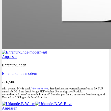
Dieses
Anpassen
Produkt
Ehrenurkunden
weist
mehrere
Ehrenurkunde modern
Varianten
auf.
6,50
€
ab
Die
Optionen
inkl. gesetzl. MwSt. zzgl.
Versandkosten
. Standardversand versandkostenfrei ab 39 EUR
können
innerhalb DE. Eine druckfertige PDF erhalten Sie als digitales Produkt
versandkostenkostenfrei innerhalb von 48 Stunden per Email; ansonsten Bearbeitung und
auf
Versand in 3-5 Tagen ab Druckfreigabe
der
Produktseite
Dieses
Anpassen
gewählt