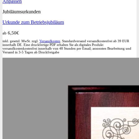
Dieses
Anpassen
Produkt
Jubiläumsurkunden
weist
mehrere
Urkunde zum Betriebsjubiläum
Varianten
auf.
6,50
€
ab
Die
Optionen
inkl. gesetzl. MwSt. zzgl.
Versandkosten
. Standardversand versandkostenfrei ab 39 EUR
können
innerhalb DE. Eine druckfertige PDF erhalten Sie als digitales Produkt
versandkostenkostenfrei innerhalb von 48 Stunden per Email; ansonsten Bearbeitung und
auf
Versand in 3-5 Tagen ab Druckfreigabe
der
Produktseite
gewählt
werden