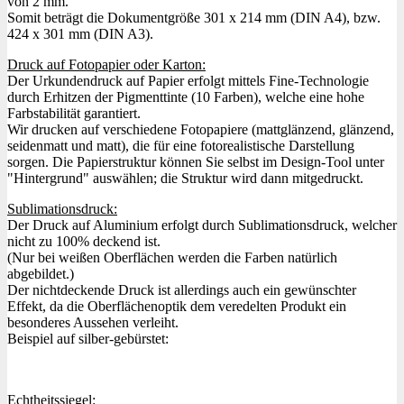
von 2 mm.
Somit beträgt die Dokumentgröße 301 x 214 mm (DIN A4), bzw.
424 x 301 mm (DIN A3).
Druck auf Fotopapier oder Karton:
Der Urkundendruck auf Papier erfolgt mittels Fine-Technologie
durch Erhitzen der Pigmenttinte (10 Farben), welche eine hohe
Farbstabilität garantiert.
Wir drucken auf verschiedene Fotopapiere (mattglänzend, glänzend,
seidenmatt und matt), die für eine fotorealistische Darstellung
sorgen. Die Papierstruktur können Sie selbst im Design-Tool unter
"Hintergrund" auswählen; die Struktur wird dann mitgedruckt.
Sublimationsdruck:
Der Druck auf Aluminium erfolgt durch Sublimationsdruck, welcher
nicht zu 100% deckend ist.
(Nur bei weißen Oberflächen werden die Farben natürlich
abgebildet.)
Der nichtdeckende Druck ist allerdings auch ein gewünschter
Effekt, da die Oberflächenoptik dem veredelten Produkt ein
besonderes Aussehen verleiht.
Beispiel auf silber-gebürstet:
Echtheitssiegel: