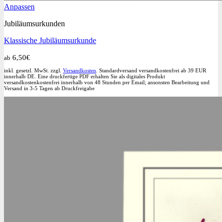
Dieses
Anpassen
Produkt
Jubiläumsurkunden
weist
mehrere
Klassische Jubiläumsurkunde
Varianten
auf.
6,50
€
ab
Die
Optionen
inkl. gesetzl. MwSt. zzgl.
Versandkosten
. Standardversand versandkostenfrei ab 39 EUR
können
innerhalb DE. Eine druckfertige PDF erhalten Sie als digitales Produkt
versandkostenkostenfrei innerhalb von 48 Stunden per Email; ansonsten Bearbeitung und
auf
Versand in 3-5 Tagen ab Druckfreigabe
der
Produktseite
gewählt
werden