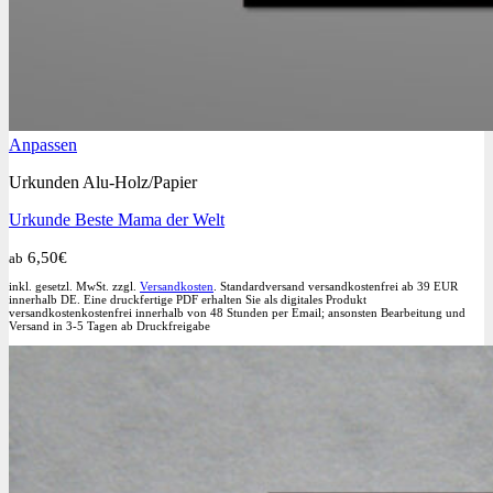
Dieses
Anpassen
Produkt
Urkunden Alu-Holz/Papier
weist
mehrere
Urkunde Beste Mama der Welt
Varianten
auf.
6,50
€
ab
Die
Optionen
inkl. gesetzl. MwSt. zzgl.
Versandkosten
. Standardversand versandkostenfrei ab 39 EUR
können
innerhalb DE. Eine druckfertige PDF erhalten Sie als digitales Produkt
versandkostenkostenfrei innerhalb von 48 Stunden per Email; ansonsten Bearbeitung und
auf
Versand in 3-5 Tagen ab Druckfreigabe
der
Produktseite
gewählt
werden