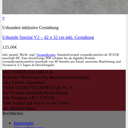
+
Dieses
Urkunden inklusive Gestaltung
Produkt
weist
Urkunde Spezial V2 – 42 x 32 cm inkl. Gestaltung
mehrere
Varianten
125,00
€
auf.
Die
inkl. gesetzl. MwSt. zzgl.
Versandkosten
. Standardversand versandkostenfrei ab 39 EUR
Optionen
innerhalb DE. Eine druckfertige PDF erhalten Sie als digitales Produkt
versandkostenkostenfrei innerhalb von 48 Stunden per Email; ansonsten Bearbeitung und
können
Versand in 3-5 Tagen ab Druckfreigabe
auf
MIT FARBIGEM DRUCK
der
Keinerlei Mehrkosten für Maschineneinrichtung
Produktseite
oder Farben. Garantiert.
gewählt
VERSANDKOSTENFREI AB 39,- €
werden
Bei Versand innerhalb Deutschlands.
Alle Produkte AB 1 STÜCK
Jeder Artikel mit Druck ist ein Unikat
aus unserem Haus.
Rechtliches
Impressum