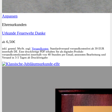
Dieses
Anpassen
Produkt
Ehrenurkunden
weist
mehrere
Urkunde Feuerwehr Danke
Varianten
auf.
6,50
€
ab
Die
Optionen
inkl. gesetzl. MwSt. zzgl.
Versandkosten
. Standardversand versandkostenfrei ab 39 EUR
können
innerhalb DE. Eine druckfertige PDF erhalten Sie als digitales Produkt
versandkostenkostenfrei innerhalb von 48 Stunden per Email; ansonsten Bearbeitung und
auf
Versand in 3-5 Tagen ab Druckfreigabe
der
Produktseite
gewählt
werden