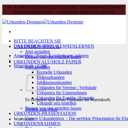
Zum
➱ DIREKT ONLINE SELBST GESTALTEN ➱ VERSANDKOSTENFREI
Inhalt
AB 39 € INNERHALB DE ➱ LIEFERUNG BEREITS AB 1 STÜCK
springen
BITTE BEACHTEN SIE
DAS DESIGN-TOOL KENNENLERNEN
URKUNDEN-SPEZIAL
Jetzt gestalten
Anmelden / Neues Kundenkonto anlegen
Design von uns erstellen lassen
URKUNDEN ALU/HOLZ PAPIER
Warenkorb /
0,00
€
Jetzt gestalten
Formelle Urkunden
Ehrenurkunden
Jubiläumsurkunden
Urkunden für Vereine / Verbände
Urkunden für Unternehmen
Urkunden für Familie / Freunde
Es befinden sich keine Produkte im Warenkorb.
Urkunde neu erstellen
Design von uns erstellen lassen
Zurück zum Shop
URKUNDEN-PRÄSENTATION
Unsere Urkundenbox – Die perfekte Präsentation für Eh
Warenkorb
URKUNDENRAHMEN