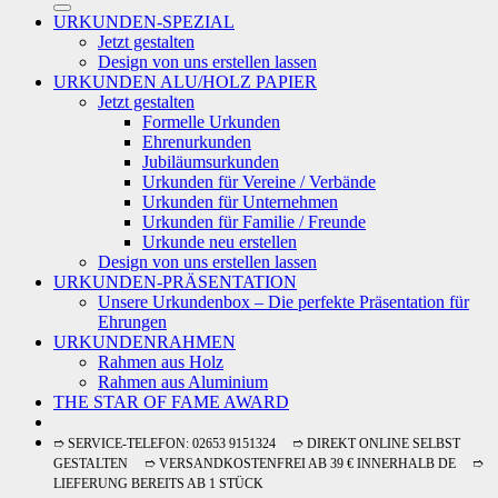
URKUNDEN-SPEZIAL
Jetzt gestalten
Design von uns erstellen lassen
URKUNDEN ALU/HOLZ PAPIER
Jetzt gestalten
Formelle Urkunden
Ehrenurkunden
Jubiläumsurkunden
Urkunden für Vereine / Verbände
Urkunden für Unternehmen
Urkunden für Familie / Freunde
Urkunde neu erstellen
Design von uns erstellen lassen
URKUNDEN-PRÄSENTATION
Unsere Urkundenbox – Die perfekte Präsentation für
Ehrungen
URKUNDENRAHMEN
Rahmen aus Holz
Rahmen aus Aluminium
THE STAR OF FAME AWARD
➱ SERVICE-TELEFON: 02653 9151324 ➱ DIREKT ONLINE SELBST
GESTALTEN ➱ VERSANDKOSTENFREI AB 39 € INNERHALB DE ➱
LIEFERUNG BEREITS AB 1 STÜCK