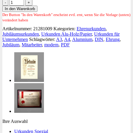
Ehrenurkunde
modern
In den Warenkorb
Menge
Der Button "In den Warenkorb" erscheint evtl. erst, wenn Sie die Vorlage (unten)
verändert haben
Artikelnummer:
21281009
Kategorien:
Ehrenurkunden
,
Jubiläumsurkunden
,
Urkunden Alu-Holz/Papier
,
Urkunden für
Unternehmen
Schlagwörter:
A3
,
A4
,
Alumnium
,
DIN
,
Ehrung
,
Jubiläum
,
Mitarbeiter
,
modern
,
PDF
Ihre Auswahl
Urkunden Spezial